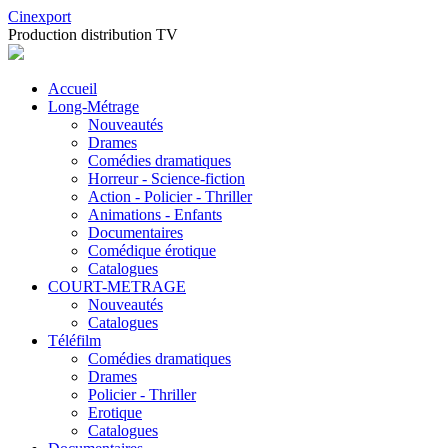
Cinexport
Production distribution TV
Accueil
Long-Métrage
Nouveautés
Drames
Comédies dramatiques
Horreur - Science-fiction
Action - Policier - Thriller
Animations - Enfants
Documentaires
Comédique érotique
Catalogues
COURT-METRAGE
Nouveautés
Catalogues
Téléfilm
Comédies dramatiques
Drames
Policier - Thriller
Erotique
Catalogues