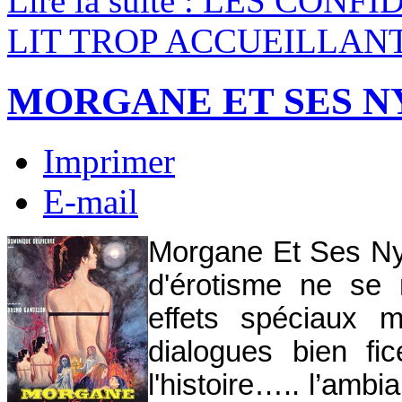
Lire la suite : LES CO
LIT TROP ACCUEILLAN
MORGANE ET SES 
Imprimer
E-mail
Morgane
Et
Ses
N
d'érotisme ne se
effets spéciaux 
dialogues bien fic
l'histoire….. l’amb