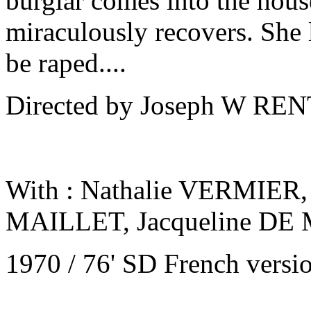
burglar comes into the hous
miraculously recovers. She l
be raped....
Directed by Joseph W RE
With : Nathalie VERMIER,
MAILLET, Jacqueline D
1970 / 76' SD French versi