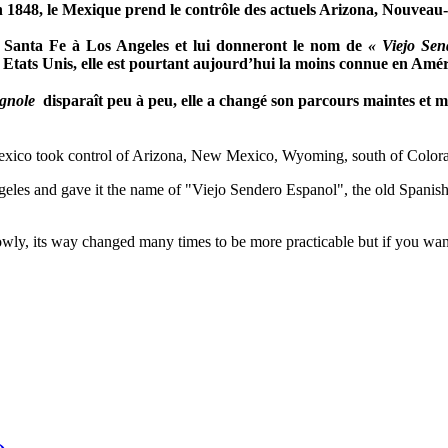
en 1848, le Mexique prend le contrôle des actuels Arizona, Nou
e Santa Fe à Los Angeles et lui donneront le nom de
« Viejo Se
es Etats Unis, elle est pourtant aujourd’hui la moins connue en Am
agnole
disparaît peu à peu, elle a changé son parcours maintes et mai
xico took control of Arizona, New Mexico, Wyoming, south of Colora
les and gave it the name of "Viejo Sendero Espanol", the old Spanish tra
slowly, its way changed many times to be more practicable but if you w