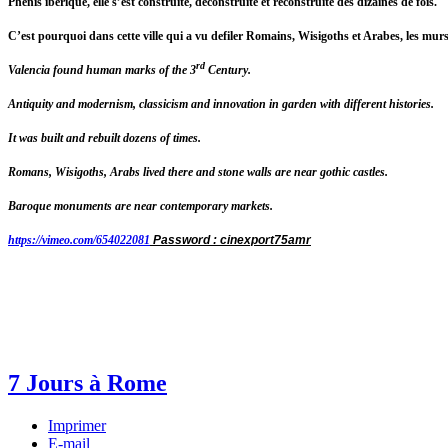
Phénis ibérique, elle s’est construite, déconstruite et reconstruite des dizaines de fois.
C’est pourquoi dans cette ville qui a vu defiler Romains, Wisigoths et Arabes, les mur
rd
Valencia found human marks of the 3
Century.
Antiquity and modernism, classicism and innovation in garden with different histories.
It was built and rebuilt dozens of times.
Romans, Wisigoths, Arabs lived there and stone walls are near gothic castles.
Baroque monuments are near contemporary markets.
https://vimeo.com/654022081
Password : cinexport75amr
7 Jours à Rome
Imprimer
E-mail