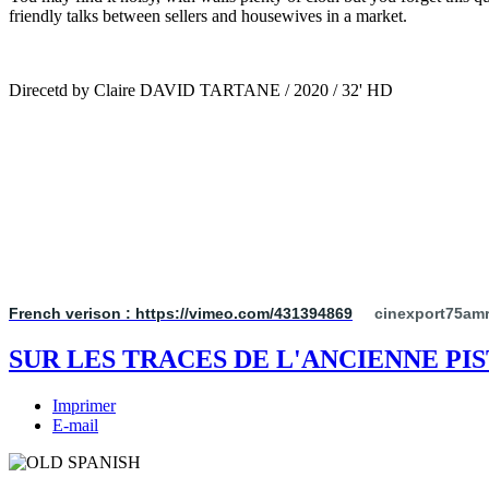
friendly talks between sellers and housewives in a market.
Direcetd by Claire DAVID TARTANE / 2020 / 32' HD
French verison :
https://vimeo.com/431394869
cinexport75am
SUR LES TRACES DE L'ANCIENNE PI
Imprimer
E-mail