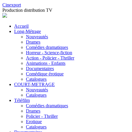
Cinexport
Production distribution TV
Accueil
Long-Métrage
Nouveautés
Drames
Comédies dramatiques
Horreur - Science-fiction
Action - Policier - Thriller
Animations - Enfants
Documentaires
Comédique érotique
Catalogues
COURT-METRAGE
Nouveautés
Catalogues
Téléfilm
Comédies dramatiques
Drames
Policier - Thriller
Erotique
Catalogues