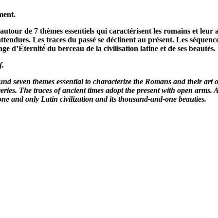
ment.
ur de 7 thèmes essentiels qui caractérisent les romains et leur art
ttendues. Les traces du passé se déclinent au présent. Les séquence
 d’Éternité́ du berceau de la civilisation latine et de ses beautés.
f.
ound seven themes essential to characterize the Romans and their art o
veries. The traces of ancient times adopt the present with open arms
one and only Latin civilization and its thousand-and-one beauties.