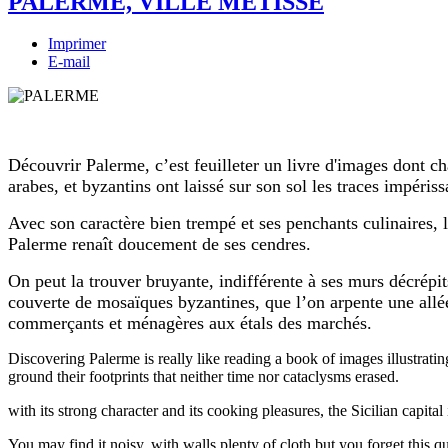
PALERME, VILLE METISSE
Imprimer
E-mail
Découvrir Palerme, c’est feuilleter un livre d'images dont ch
arabes, et byzantins ont laissé sur son sol les traces impéris
Avec son caractère bien trempé et ses penchants culinaires, l
Palerme renaît doucement de ses cendres.
On peut la trouver bruyante, indifférente à ses murs décrépit
couverte de mosaïques byzantines, que l’on arpente une allé
commerçants et ménagères aux étals des marchés.
Discovering Palerme is really like reading a book of images illustrati
ground their footprints that neither time nor cataclysms erased.
with its strong character and its cooking pleasures, the Sicilian capit
You may find it noisy, with walls plenty of cloth but you forget this