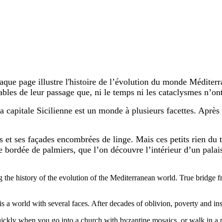
aque page illustre l'histoire de l’évolution du monde Méditerra
sables de leur passage que, ni le temps ni les cataclysmes n’ont
a capitale Sicilienne est un monde à plusieurs facettes. Après
s et ses façades encombrées de linge. Mais ces petits rien du t
e bordée de palmiers, que l’on découvre l’intérieur d’un pala
ng the history of the evolution of the Mediterranean world. True bridge
al is a world with several faces. After decades of oblivion, poverty and i
 quickly when you go into a church with byzantine mosaics, or walk in a