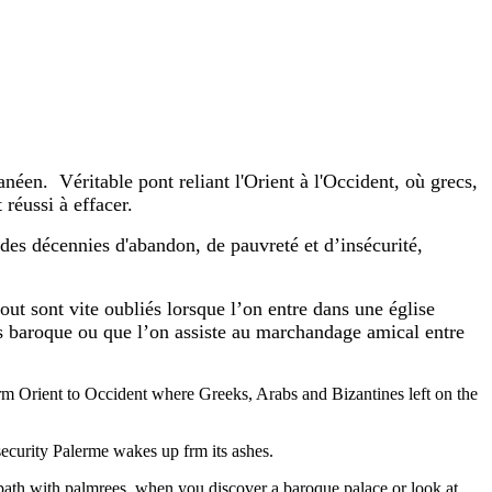
néen. Véritable pont reliant l'Orient à l'Occident, où grecs,
 réussi à effacer.
 des décennies d'abandon, de pauvreté et d’insécurité,
out sont vite oubliés lorsque l’on entre dans une église
is baroque ou que l’on assiste au marchandage amical entre
 frm Orient to Occident where Greeks, Arabs and Bizantines left on the
nsecurity Palerme wakes up frm its ashes.
 path with palmrees, when you discover a baroque palace or look at