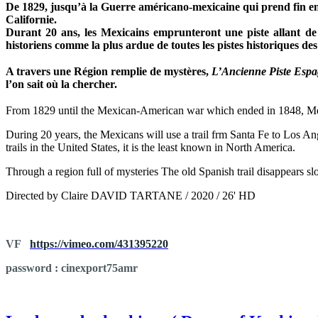
De 1829, jusqu’à la Guerre américano-mexicaine qui prend fin 
Californie.
Durant 20 ans, les Mexicains emprunteront une piste allant d
historiens comme la plus ardue de toutes les pistes historiques d
A travers une Région remplie de mystères,
L’Ancienne Piste Esp
l’on sait où la chercher.
From 1829 until the Mexican-American war which ended in 1848, Me
During 20 years, the Mexicans will use a trail frm Santa Fe to Los Ange
trails in the United States, it is the least known in North America.
Through a region full of mysteries The old Spanish trail disappears 
Directed by Claire DAVID TARTANE / 2020 / 26' HD
VF
https://vimeo.com/431395220
password : cinexport75amr