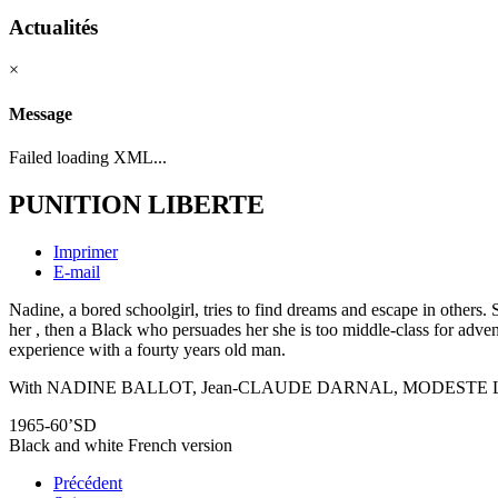
Actualités
×
Message
Failed loading XML...
PUNITION LIBERTE
Imprimer
E-mail
Nadine, a bored schoolgirl, tries to find dreams and escape in others
her , then a Black who persuades her she is too middle-class for adven
experience with a fourty years old man.
With NADINE BALLOT, Jean-CLAUDE DARNAL, MODESTE
1965-60’SD
Black and white French version
Précédent