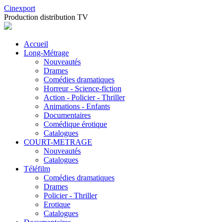
Cinexport
Production distribution TV
Accueil
Long-Métrage
Nouveautés
Drames
Comédies dramatiques
Horreur - Science-fiction
Action - Policier - Thriller
Animations - Enfants
Documentaires
Comédique érotique
Catalogues
COURT-METRAGE
Nouveautés
Catalogues
Téléfilm
Comédies dramatiques
Drames
Policier - Thriller
Erotique
Catalogues