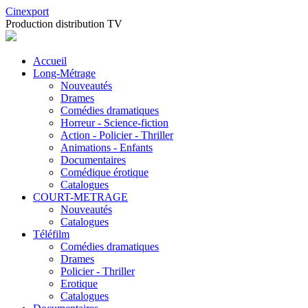
Cinexport
Production distribution TV
Accueil
Long-Métrage
Nouveautés
Drames
Comédies dramatiques
Horreur - Science-fiction
Action - Policier - Thriller
Animations - Enfants
Documentaires
Comédique érotique
Catalogues
COURT-METRAGE
Nouveautés
Catalogues
Téléfilm
Comédies dramatiques
Drames
Policier - Thriller
Erotique
Catalogues