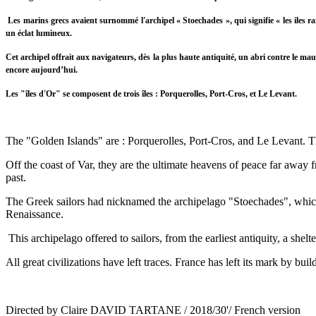
Les marins grecs avaient surnommé l'archipel « Stoechades », qui signifie « les iles rang
un éclat lumineux.
Cet archipel offrait aux navigateurs, dès la plus haute antiquité, un abri contre le mau
encore aujourd’hui.
Les "îles d'Or" se composent de trois îles : Porquerolles, Port-Cros, et Le Levant.
The "Golden Islands" are : Porquerolles, Port-Cros, and Le Levant. Th
Off the coast of Var, they are the ultimate heavens of peace far away f
past.
The Greek sailors had nicknamed the archipelago "Stoechades", which 
Renaissance.
This archipelago offered to sailors, from the earliest antiquity, a shelte
All great civilizations have left traces. France has left its mark by buil
Directed by Claire DAVID TARTANE / 2018/30'/ French version