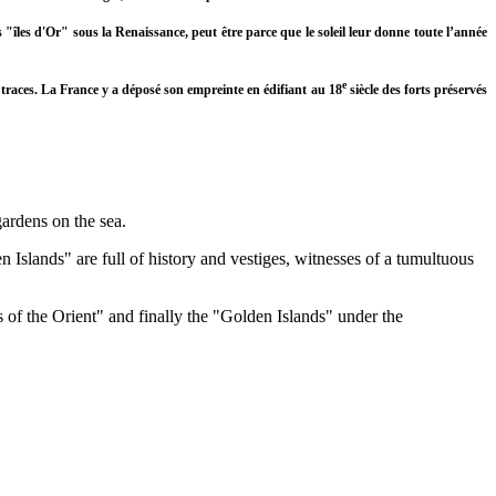
es "îles d'Or" sous la Renaissance, peut être parce que le soleil leur donne toute l’année
e
es traces. La France y a déposé son empreinte en édifiant au 18
siècle des forts préservés
gardens on the sea.
n Islands" are full of history and vestiges, witnesses of a tumultuous
of the Orient" and finally the "Golden Islands" under the