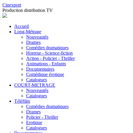
Cinexport
Production distribution TV
Accueil
Long-Métrage
Nouveautés
Drames
Comédies dramatiques
Horreur - Science-fiction
Action - Policier - Thriller
Animations - Enfants
Documentaires
Comédique érotique
Catalogues
COURT-METRAGE
Nouveautés
Catalogues
Téléfilm
Comédies dramatiques
Drames
Policier - Thriller
Erotique
Catalogues