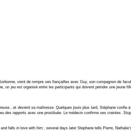
la Sorbonne, vient de rompre ses fiançailles avec Guy, son compagnon de facult
e, un jeu est organisé entre les participants qui doivent peindre une jeune fi
ureuse…et devient sa maîtresse. Quelques jours plus tard, Stéphane confie à 
a eu des rapports avec une prostituée. Le médecin confirme ses craintes .Stup
and falls in love
with him ; several days later Stephane tells Pierre, Nathalie