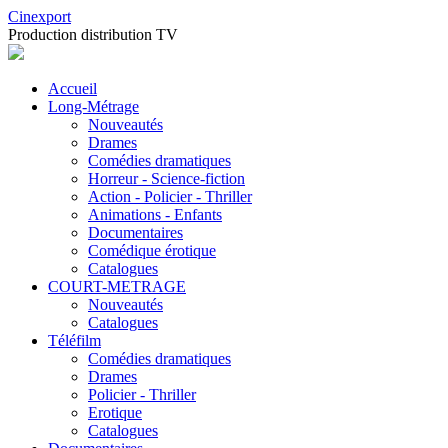
Cinexport
Production distribution TV
Accueil
Long-Métrage
Nouveautés
Drames
Comédies dramatiques
Horreur - Science-fiction
Action - Policier - Thriller
Animations - Enfants
Documentaires
Comédique érotique
Catalogues
COURT-METRAGE
Nouveautés
Catalogues
Téléfilm
Comédies dramatiques
Drames
Policier - Thriller
Erotique
Catalogues