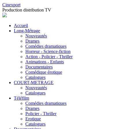
Cinexport
Production distribution TV
Accueil
Long-Métrage
Nouveautés
Drames
Comédies dramatiques
Horreur - Science-fiction
Action - Policier - Thriller
Animations - Enfants
Documentaires
Comédique érotique
Catalogues
COURT-METRAGE
Nouveautés
Catalogues
Téléfilm
Comédies dramatiques
Drames
Policier - Thriller
Erotique
Catalogues