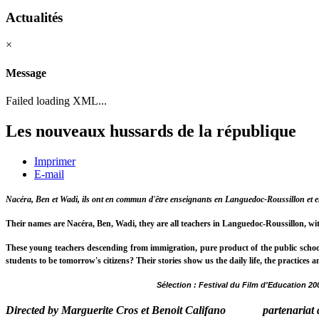
Actualités
×
Message
Failed loading XML...
Les nouveaux hussards de la république
Imprimer
E-mail
Nacéra, Ben et Wadi, ils ont en commun d'être enseignants en Languedoc-Roussillon et
Their names are Nacéra, Ben, Wadi, they are all teachers in Languedoc-Roussillon, 
These young teachers descending from immigration, pure product of the public school a
students to be tomorrow's citizens? Their stories show us the daily life, the practi
Sélection : Festival du Film d'Education 20
Directed by Marguerite Cros et Benoit Califano partenariat de