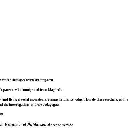
 enfants d'immigrés venus du Maghreb.
with parents who immigrated from Maghreb.
nd living a social ascension are many in France today. How do these teachers, with a pa
ces and the interrogations of these pedagogues
06
 France 5 et Public sénat
French version