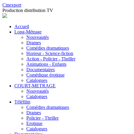
Cinexport
Production distribution TV
Accueil
Long-Métrage
Nouveautés
Drames
Comédies dramatiques
Horreur - Science-fiction
Action - Policier - Thriller
Animations - Enfants
Documentaires
Comédique érotique
Catalogues
COURT-METRAGE
Nouveautés
Catalogues
Téléfilm
Comédies dramatiques
Drames
Policier - Thriller
Erotique
Catalogues