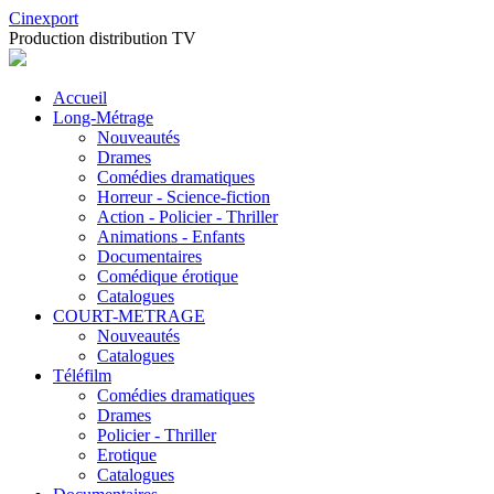
Cinexport
Production distribution TV
Accueil
Long-Métrage
Nouveautés
Drames
Comédies dramatiques
Horreur - Science-fiction
Action - Policier - Thriller
Animations - Enfants
Documentaires
Comédique érotique
Catalogues
COURT-METRAGE
Nouveautés
Catalogues
Téléfilm
Comédies dramatiques
Drames
Policier - Thriller
Erotique
Catalogues