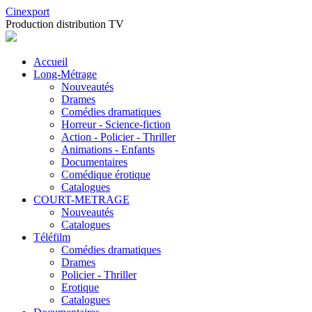
Cinexport
Production distribution TV
Accueil
Long-Métrage
Nouveautés
Drames
Comédies dramatiques
Horreur - Science-fiction
Action - Policier - Thriller
Animations - Enfants
Documentaires
Comédique érotique
Catalogues
COURT-METRAGE
Nouveautés
Catalogues
Téléfilm
Comédies dramatiques
Drames
Policier - Thriller
Erotique
Catalogues