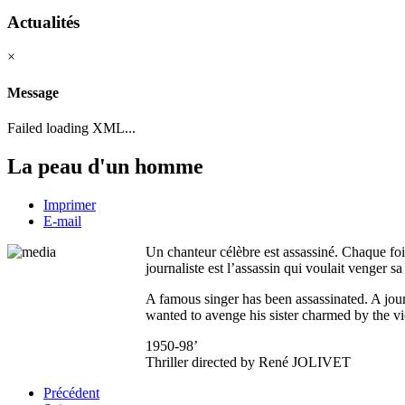
Actualités
×
Message
Failed loading XML...
La peau d'un homme
Imprimer
E-mail
Un chanteur célèbre est assassiné. Chaque foi
journaliste est l’assassin qui voulait venger sa
A famous singer has been assassinated. A journ
wanted to avenge his sister charmed by the v
1950-98’
Thriller directed by René JOLIVET
Précédent