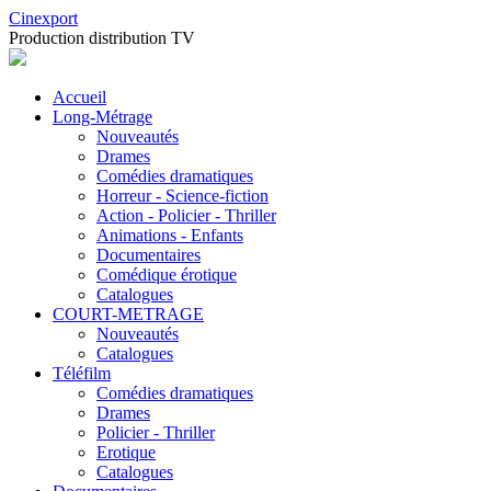
Cinexport
Production distribution TV
Accueil
Long-Métrage
Nouveautés
Drames
Comédies dramatiques
Horreur - Science-fiction
Action - Policier - Thriller
Animations - Enfants
Documentaires
Comédique érotique
Catalogues
COURT-METRAGE
Nouveautés
Catalogues
Téléfilm
Comédies dramatiques
Drames
Policier - Thriller
Erotique
Catalogues