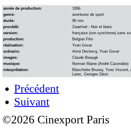
année de production:
1956
genre:
aventures de sport
durée:
90 min
procédé:
Zwart/wit - Noir et blanc
version:
française (son synchrone) sans sou
production:
Belgian Film
réalisation:
Yvan Govar
scénario:
Aimé Declercq, Yvan Govar
images:
Claude Beaugé
musique:
Norman Maine (André Cazenabe)
interprétation:
Blanchette Brunoy, Yves Vincent,
Larec, Georges Désir
Précédent
Suivant
©2026 Cinexport Paris