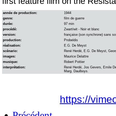
first feature film on the Resist
année de production:
1944
genre:
film de guerre
durée:
97 min
procédé:
Zwart/wit - Noir et blanc
version:
française (son synchrone) sans sou
production:
Probeldis
réalisation:
E.G. De Meyst
scénario:
René Herdé, E.G. De Meyst, Geor
images:
Maurice Delattre
musique:
Robert Pottier
interprétation:
René Herdé, Jos Gevers, Emile De
Marg. Daulboys.
https://vim
Précédent