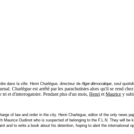
rdre dans la ville. Henri Charlègue, directeur de
Alger démocratique
, seul quotid
journal. Charlègue est arrêté par les parachutistes alors qu'il se rend ch
tri et d'interrogatoire. Pendant plus d'un mois,
Henri
et
Maurice
y subir
harge of law and order in the city. Henri Charlegue, editor of the only news pap
th Maurice Oudinot who is suspected of belonging to the F.L.N. They will be ke
int and to write a book about his detention, hoping to alert the international op