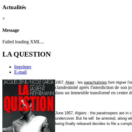
Actualités
×
Message
Failed loading XML...
LA QUESTION
Imprimer
E-mail
1957,
Alger
: les
parachutistes
font régner l'o
clandestinité après l'interdiction de son 
dans un immeuble transformé en centre de 
June 1957, Algiers : the paratroopers are in c
undercover. But he will be arrested, along wi
being finally released decides to file a compla