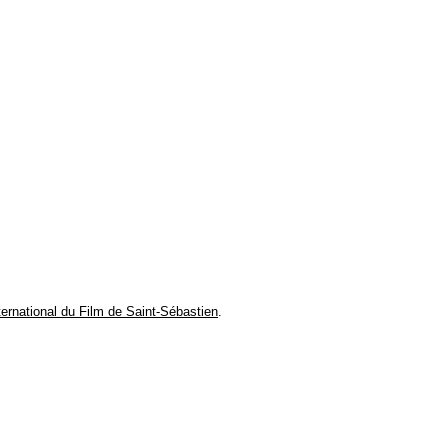
LER
NTIER
man
ternational du Film de Saint-Sébastien
.