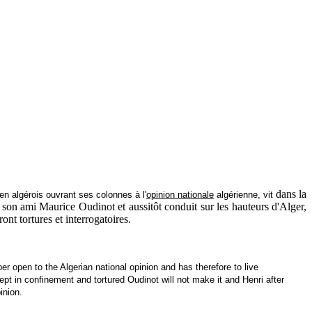
dans la
ien algérois ouvrant ses colonnes à l'
opinion nationale
algérienne, vit
ez son ami Maurice Oudinot et aussitôt conduit sur les hauteurs d'Alger,
ont tortures et interrogatoires.
er open to the Algerian national opinion and has therefore to live
pt in confinement and tortured Oudinot will not make it and Henri after
inion.