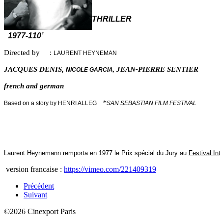
THRIL
1977-
110’
Directed by :
LAURENT HEYNEMAN
JACQUES DENIS,
JEAN‑PIERRE SE
NICOLE GARCIA
,
french and ger
*
Based on a story by HENRI ALLEG
SAN SEBASTIAN
FILM FESTIVAL
Laurent Heynemann remporta en 1977 le Prix spécial du Jury au
Festival In
version francaise :
https://vimeo.com/221409319
Précédent
Suivant
©2026 Cinexport Paris