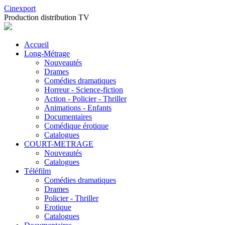
Cinexport
Production distribution TV
Accueil
Long-Métrage
Nouveautés
Drames
Comédies dramatiques
Horreur - Science-fiction
Action - Policier - Thriller
Animations - Enfants
Documentaires
Comédique érotique
Catalogues
COURT-METRAGE
Nouveautés
Catalogues
Téléfilm
Comédies dramatiques
Drames
Policier - Thriller
Erotique
Catalogues