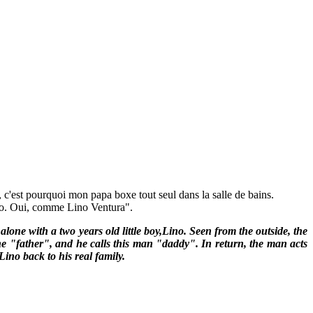
as, c'est pourquoi mon papa boxe tout seul dans la salle de bains.
Lino. Oui, comme Lino Ventura".
lone with a two years old little boy,Lino. Seen from the outside, the
ne "father", and he calls this man "daddy". In return, the man acts
ino back to his real family.