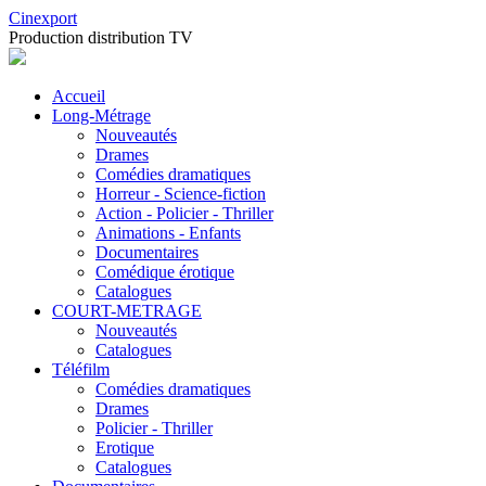
Cinexport
Production distribution TV
Accueil
Long-Métrage
Nouveautés
Drames
Comédies dramatiques
Horreur - Science-fiction
Action - Policier - Thriller
Animations - Enfants
Documentaires
Comédique érotique
Catalogues
COURT-METRAGE
Nouveautés
Catalogues
Téléfilm
Comédies dramatiques
Drames
Policier - Thriller
Erotique
Catalogues