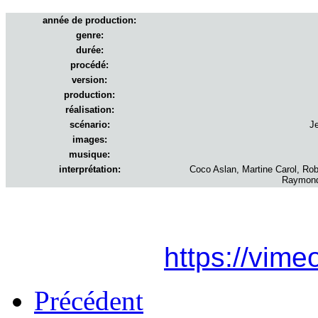
année de production:
genre:
durée:
procédé:
version:
production:
réalisation:
scénario:
Je
images:
musique:
interprétation:
Coco Aslan, Martine Carol, Rob
Raymonde
https://vim
Précédent