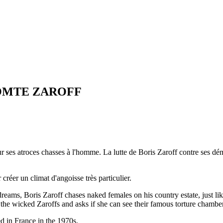
OMTE ZAROFF
ur ses atroces chasses à l'homme. La lutte de Boris Zaroff contre ses dém
créer un climat d'angoisse très particulier.
ams, Boris Zaroff chases naked females on his country estate, just like
 of the wicked Zaroffs and asks if she can see their famous torture cha
ed in France in the 1970s.