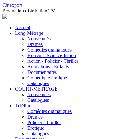
Cinexport
Production distribution TV
Accueil
Long-Métrage
Nouveautés
Drames
Comédies dramatiques
Horreur - Science-fiction
Action - Policier - Thriller
Animations - Enfants
Documentaires
Comédique érotique
Catalogues
COURT-METRAGE
Nouveautés
Catalogues
Téléfilm
Comédies dramatiques
Drames
Policier - Thriller
Erotique
Catalogues