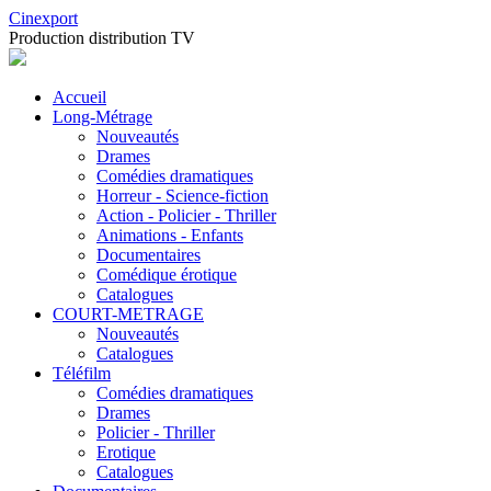
Cinexport
Production distribution TV
Accueil
Long-Métrage
Nouveautés
Drames
Comédies dramatiques
Horreur - Science-fiction
Action - Policier - Thriller
Animations - Enfants
Documentaires
Comédique érotique
Catalogues
COURT-METRAGE
Nouveautés
Catalogues
Téléfilm
Comédies dramatiques
Drames
Policier - Thriller
Erotique
Catalogues