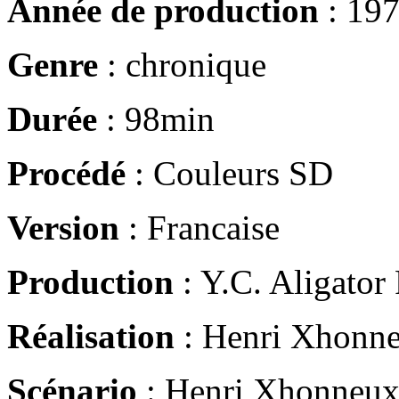
Année de production
: 19
Genre
: chronique
Durée
: 98min
Procédé
: Couleurs SD
Version
: Francaise
Production
: Y.C. Aligator
Réalisation
: Henri Xhonn
Scénario
: Henri Xhonneux,