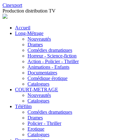
Cinexport
Production distribution TV
Accueil
Long-Métrage
Nouveautés
Drames
Comédies dramatiques
Horreur - Science-fiction
Action - Policier - Thriller
Animations - Enfants
Documentaires
Comédique érotique
Catalogues
COURT-METRAGE
Nouveautés
Catalogues
Téléfilm
Comédies dramatiques
Drames
Policier - Thriller
Erotique
Catalogues