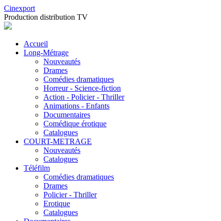
Cinexport
Production distribution TV
Accueil
Long-Métrage
Nouveautés
Drames
Comédies dramatiques
Horreur - Science-fiction
Action - Policier - Thriller
Animations - Enfants
Documentaires
Comédique érotique
Catalogues
COURT-METRAGE
Nouveautés
Catalogues
Téléfilm
Comédies dramatiques
Drames
Policier - Thriller
Erotique
Catalogues