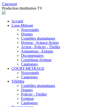
Cinexport
Production distribution TV
Accueil
Long-Métrage
Nouveautés
Drames
Comédies dramatiques
Horreur - Science-fiction
Action - Policier - Thriller
Animations - Enfants
Documentaires
Comédique érotique
Catalogues
COURT-METRAGE
Nouveautés
Catalogues
Téléfilm
Comédies dramatiques
Drames
Policier - Thriller
Erotique
Catalogues