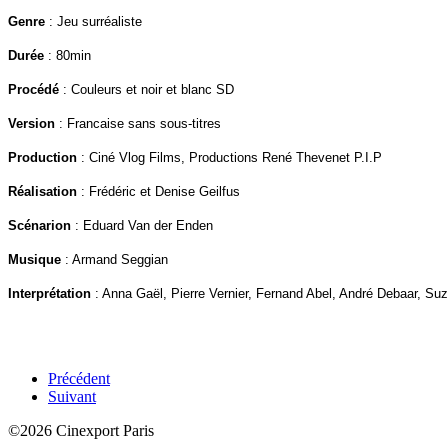
Genre
: Jeu surréaliste
Durée
: 80min
Procédé
: Couleurs et noir et blanc SD
Version
: Francaise sans sous-titres
Production
: Ciné Vlog Films, Productions René Thevenet P.I.P
Réalisation
: Frédéric et Denise Geilfus
Scénarion
: Eduard Van der Enden
Musique
: Armand Seggian
Interprétation
: Anna Gaël, Pierre Vernier, Fernand Abel, André Debaar, Su
Précédent
Suivant
©2026 Cinexport Paris