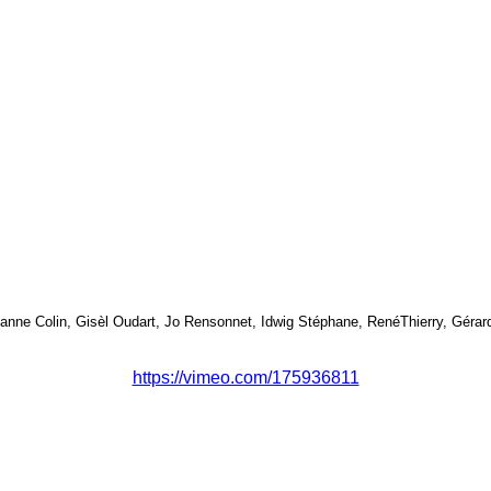
zanne Colin, Gisèl Oudart, Jo Rensonnet, Idwig Stéphane, RenéThierry, Gérar
https://vimeo.com/175936811