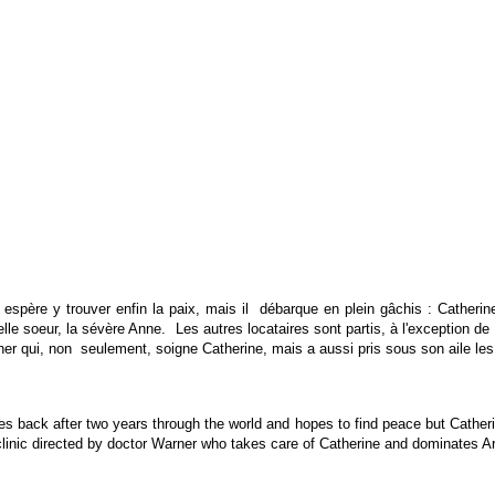
spère y trouver enfin la paix, mais il débarque en plein gâchis : Catherin
elle soeur,
la sévère Anne. Les
autres locataires sont partis, à l'exception 
ner qui, non seulement, soigne Catherine, mais a aussi pris sous son aile le
s back after two years through the world and hopes to find peace but Catherin
 clinic directed by doctor Warner who takes care of Catherine and dominates A