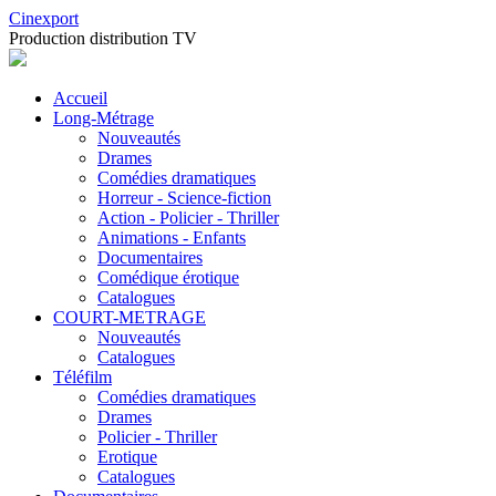
Cinexport
Production distribution TV
Accueil
Long-Métrage
Nouveautés
Drames
Comédies dramatiques
Horreur - Science-fiction
Action - Policier - Thriller
Animations - Enfants
Documentaires
Comédique érotique
Catalogues
COURT-METRAGE
Nouveautés
Catalogues
Téléfilm
Comédies dramatiques
Drames
Policier - Thriller
Erotique
Catalogues