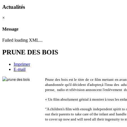
Actualités
×
Message
Failed loading XML...
PRUNE DES BOIS
Imprimer
E-mail
Prune des bois est le titre de ce film mettant en ava
abandonnée qu'il décident d'adopter,à l'insu des adul
presse, radio et télévision annoncent l'enlèvement du
«
Un film absolu
ment génial à montrer à tous les enfa
“A children's film with enough independent spirit to
out their parents to take care of the infant and handle
to cover up now and will need all their ingenuity to m