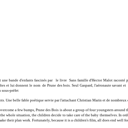
nt une bande d'enfants fascinés par le livre Sans famille d'Hector Malot raconté p
tes et lui donnent le nom de Prune des bois. Seul Gaspard, l'aéronaute savant et p
 sous-préfet
nts. Une belle fable poétique servie par l'attachant Christian Marin et de nombreux e
 overcome a few bumps, Prune des Bois is about a group of four youngsters around t
 the whole situation, the children decide to take care of the baby themselves. In ord
ake their plan work. Fortunately, because it is a children's film, all does end well f