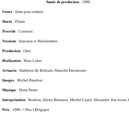
Année de production
: 1980
Genre
: films pour enfants
Durée
: 85min
Procédé
: Couleurs
Versions
: francaise et Néerlandaise
Production
: Odec
Réalisation
: Marc Lobet
Scénario
: Kathleen De Bethune, Marielle Paternostre
Images
: Michel Baudour
Musique
: Pierre Perret
Interprétation
: Bonbon, Arlette Biernaux, Michel Castel, Alexandre Von sivers, 
Prix
: 1980 -> Prix J Belgique