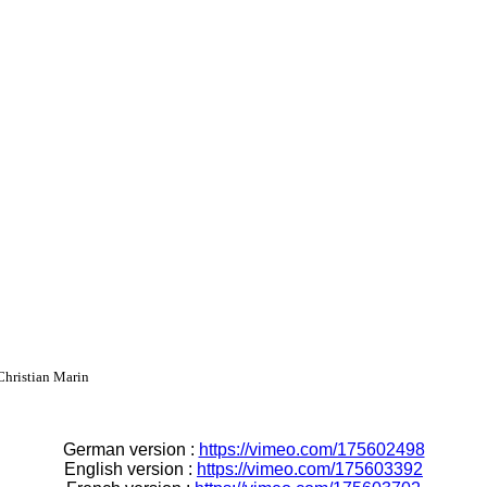
Christian Marin
German version :
https://vimeo.com/175602498
English version :
https://vimeo.com/175603392